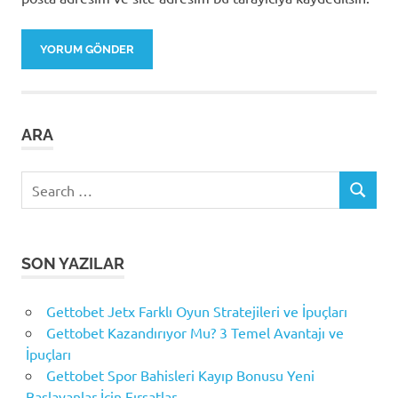
ARA
Search
SEARCH
for:
SON YAZILAR
Gettobet Jetx Farklı Oyun Stratejileri ve İpuçları
Gettobet Kazandırıyor Mu? 3 Temel Avantajı ve
İpuçları
Gettobet Spor Bahisleri Kayıp Bonusu Yeni
Başlayanlar İçin Fırsatlar