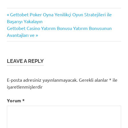
Çevrimiçi
Previous
Yazı
Gettobet Poker Oyna Yenilikçi Oyun Stratejileri ile
poker
Post:
Başarıyı Yakalayın
gezinmesi
Kayıp
Next
Gettobet Casino Yatırım Bonusu Yatırım Bonusunun
Telafi
Post:
Avantajları ve
Poker
bonusları
LEAVE A REPLY
E-posta adresiniz yayınlanmayacak.
Gerekli alanlar
*
ile
işaretlenmişlerdir
Yorum
*