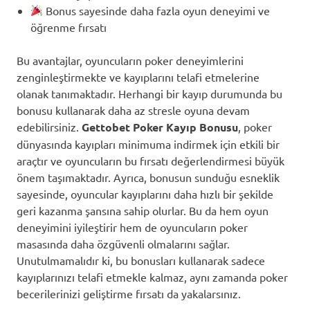
Bonus sayesinde daha fazla oyun deneyimi ve
öğrenme fırsatı
Bu avantajlar, oyuncuların poker deneyimlerini
zenginleştirmekte ve kayıplarını telafi etmelerine
olanak tanımaktadır. Herhangi bir kayıp durumunda bu
bonusu kullanarak daha az stresle oyuna devam
edebilirsiniz.
Gettobet Poker Kayıp Bonusu
, poker
dünyasında kayıpları minimuma indirmek için etkili bir
araçtır ve oyuncuların bu fırsatı değerlendirmesi büyük
önem taşımaktadır. Ayrıca, bonusun sunduğu esneklik
sayesinde, oyuncular kayıplarını daha hızlı bir şekilde
geri kazanma şansına sahip olurlar. Bu da hem oyun
deneyimini iyileştirir hem de oyuncuların poker
masasında daha özgüvenli olmalarını sağlar.
Unutulmamalıdır ki, bu bonusları kullanarak sadece
kayıplarınızı telafi etmekle kalmaz, aynı zamanda poker
becerilerinizi geliştirme fırsatı da yakalarsınız.