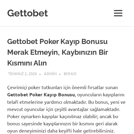
Skip
to
Gettobet
MENU
content
Gettobet Poker Kayıp Bonusu
Merak Etmeyin, Kaybınızın Bir
Kısmını Alın
TEMMUZ 2, 2026
ADMIN
BONUS
Çevrimiçi poker tutkunları için önemli fırsatlar sunan
Gettobet Poker Kayıp Bonusu
, oyuncuların kayıplarını
telafi etmelerine yardımcı olmaktadır. Bu bonus, yeni ve
mevcut oyuncular için çeşitli avantajlar sağlamaktadır.
Poker oynarken kayıplar kaçınılmaz olabilir; ancak bu
bonus sayesinde kayıplarınızın bir kısmını geri alarak
oyun deneyiminizi daha keyifli hale getirebilirsiniz.