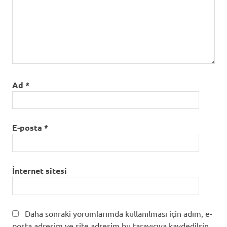
Ad
*
E-posta
*
İnternet sitesi
Daha sonraki yorumlarımda kullanılması için adım, e-
posta adresim ve site adresim bu tarayıcıya kaydedilsin.