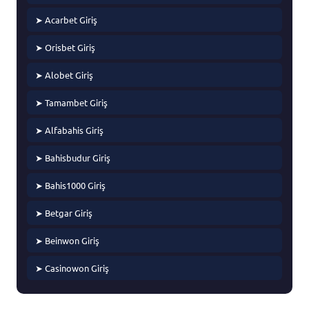
➤ Acarbet Giriş
➤ Orisbet Giriş
➤ Alobet Giriş
➤ Tamambet Giriş
➤ Alfabahis Giriş
➤ Bahisbudur Giriş
➤ Bahis1000 Giriş
➤ Betgar Giriş
➤ Beinwon Giriş
➤ Casinowon Giriş