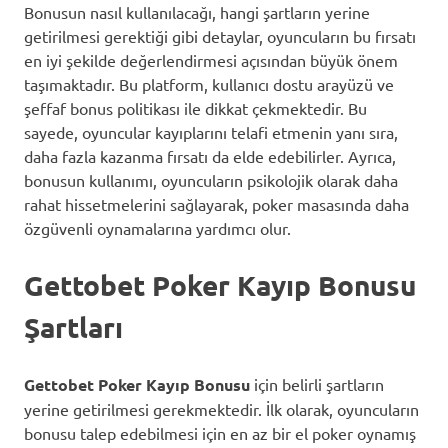
Bonusun nasıl kullanılacağı, hangi şartların yerine
getirilmesi gerektiği gibi detaylar, oyuncuların bu fırsatı
en iyi şekilde değerlendirmesi açısından büyük önem
taşımaktadır. Bu platform, kullanıcı dostu arayüzü ve
şeffaf bonus politikası ile dikkat çekmektedir. Bu
sayede, oyuncular kayıplarını telafi etmenin yanı sıra,
daha fazla kazanma fırsatı da elde edebilirler. Ayrıca,
bonusun kullanımı, oyuncuların psikolojik olarak daha
rahat hissetmelerini sağlayarak, poker masasında daha
özgüvenli oynamalarına yardımcı olur.
Gettobet Poker Kayıp Bonusu
Şartları
Gettobet Poker Kayıp Bonusu
için belirli şartların
yerine getirilmesi gerekmektedir. İlk olarak, oyuncuların
bonusu talep edebilmesi için en az bir el poker oynamış