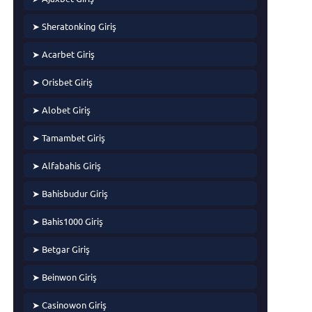
➤ Sheratonking Giriş
➤ Acarbet Giriş
➤ Orisbet Giriş
➤ Alobet Giriş
➤ Tamambet Giriş
➤ Alfabahis Giriş
➤ Bahisbudur Giriş
➤ Bahis1000 Giriş
➤ Betgar Giriş
➤ Beinwon Giriş
➤ Casinowon Giriş