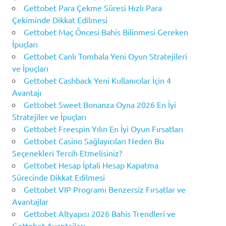
Gettobet Para Çekme Süresi Hızlı Para
Çekiminde Dikkat Edilmesi
Gettobet Maç Öncesi Bahis Bilinmesi Gereken
İpuçları
Gettobet Canlı Tombala Yeni Oyun Stratejileri
ve İpuçları
Gettobet Cashback Yeni Kullanıcılar İçin 4
Avantajı
Gettobet Sweet Bonanza Oyna 2026 En İyi
Stratejiler ve İpuçları
Gettobet Freespin Yılın En İyi Oyun Fırsatları
Gettobet Casino Sağlayıcıları Neden Bu
Seçenekleri Tercih Etmelisiniz?
Gettobet Hesap İptali Hesap Kapatma
Sürecinde Dikkat Edilmesi
Gettobet VIP Programı Benzersiz Fırsatlar ve
Avantajlar
Gettobet Altyapısı 2026 Bahis Trendleri ve
Gettobet Avantajları