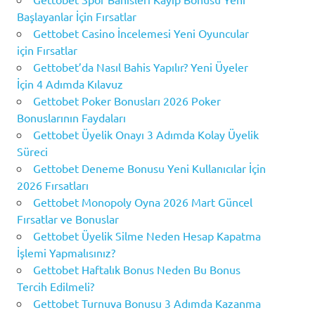
Başlayanlar İçin Fırsatlar
Gettobet Casino İncelemesi Yeni Oyuncular
için Fırsatlar
Gettobet’da Nasıl Bahis Yapılır? Yeni Üyeler
İçin 4 Adımda Kılavuz
Gettobet Poker Bonusları 2026 Poker
Bonuslarının Faydaları
Gettobet Üyelik Onayı 3 Adımda Kolay Üyelik
Süreci
Gettobet Deneme Bonusu Yeni Kullanıcılar İçin
2026 Fırsatları
Gettobet Monopoly Oyna 2026 Mart Güncel
Fırsatlar ve Bonuslar
Gettobet Üyelik Silme Neden Hesap Kapatma
İşlemi Yapmalısınız?
Gettobet Haftalık Bonus Neden Bu Bonus
Tercih Edilmeli?
Gettobet Turnuva Bonusu 3 Adımda Kazanma