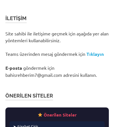
İLETIŞIM
Site sahibi ile iletişime geçmek için aşağıda yer alan
yöntemleri kullanabilirsiniz.
Teams üzerinden mesaj göndermek için
Tıklayın
E-posta
göndermek için
bahisrehberim7@gmail.com
adresini kullanın.
ÖNERILEN SITELER
Önerilen Siteler
➤ Ajaxbet Giriş