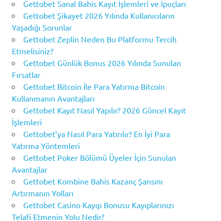
Gettobet Sanal Bahis Kayıt İşlemleri ve İpuçları
Gettobet Şikayet 2026 Yılında Kullanıcıların
Yaşadığı Sorunlar
Gettobet Zeplin Neden Bu Platformu Tercih
Etmelisiniz?
Gettobet Günlük Bonus 2026 Yılında Sunulan
Fırsatlar
Gettobet Bitcoin İle Para Yatırma Bitcoin
Kullanmanın Avantajları
Gettobet Kayıt Nasıl Yapılır? 2026 Güncel Kayıt
İşlemleri
Gettobet’ya Nasıl Para Yatırılır? En İyi Para
Yatırma Yöntemleri
Gettobet Poker Bölümü Üyeler İçin Sunulan
Avantajlar
Gettobet Kombine Bahis Kazanç Şansını
Artırmanın Yolları
Gettobet Casino Kayıp Bonusu Kayıplarınızı
Telafi Etmenin Yolu Nedir?