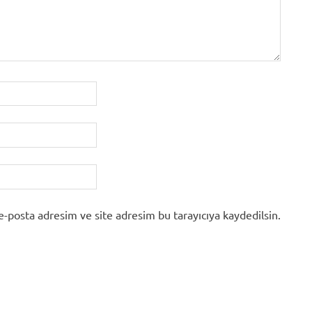
e-posta adresim ve site adresim bu tarayıcıya kaydedilsin.