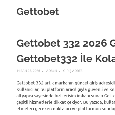
Skip
Gettobet
to
content
Gettobet 332 2026 
Gettobet332 İle Kol
NISAN 23, 2026
ADMIN
GIRIŞ ADRESI
Gettobet 332 artık markanın güncel giriş adresidi
Kullanıcılar, bu platform aracılığıyla güvenli ve k
altyapısı sayesinde hızlı erişim imkanı sunan Gett
çeşitli hizmetlerle dikkat çekiyor. Bu yazıda, kull
etmeleri gereken noktaları ve platformun sunduğu