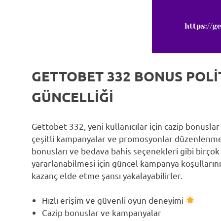
GETTOBET 332 BONUS POLİ
GÜNCELLİĞİ
Gettobet 332, yeni kullanıcılar için cazip bonuslar
çeşitli kampanyalar ve promosyonlar düzenlenmekt
bonusları ve bedava bahis seçenekleri gibi birçok 
yararlanabilmesi için güncel kampanya koşullarını
kazanç elde etme şansı yakalayabilirler.
Hızlı erişim ve güvenli oyun deneyimi
Cazip bonuslar ve kampanyalar