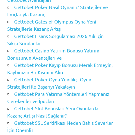
Gettobet Poker Nasıl Oynanır? Stratejiler ve
İpuçlarıyla Kazanç
Gettobet Gates of Olympus Oyna Yeni
Stratejilerle Kazanç Artışı
Gettobet Lisans Sorgulaması 2026 Yılı İçin
Sıkça Sorulanlar
Gettobet Casino Yatırım Bonusu Yatırım
Bonusunun Avantajları ve
Gettobet Poker Kayıp Bonusu Merak Etmeyin,
Kaybınızın Bir Kısmını Alın
Gettobet Poker Oyna Yenilikçi Oyun
Stratejileri ile Başarıyı Yakalayın
Gettobet Para Yatırma Yöntemleri Yapmanız
Gerekenler ve İpuçları
Gettobet Slot Bonusları Yeni Oyunlarda
Kazanç Artışı Nasıl Sağlanır?
Gettobet SSL Sertifikası Neden Bahis Severler
İçin Önemli?