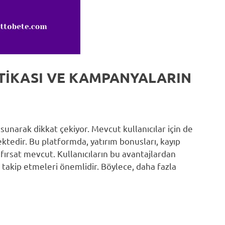
TİKASI VE KAMPANYALARIN
 sunarak dikkat çekiyor. Mevcut kullanıcılar için de
edir. Bu platformda, yatırım bonusları, kayıp
fırsat mevcut. Kullanıcıların bu avantajlardan
 takip etmeleri önemlidir. Böylece, daha fazla