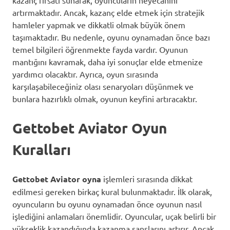
artırmaktadır. Ancak, kazanç elde etmek için stratejik
hamleler yapmak ve dikkatli olmak büyük önem
taşımaktadır. Bu nedenle, oyunu oynamadan önce bazı
temel bilgileri öğrenmekte fayda vardır. Oyunun
mantığını kavramak, daha iyi sonuçlar elde etmenize
yardımcı olacaktır. Ayrıca, oyun sırasında
karşılaşabileceğiniz olası senaryoları düşünmek ve
bunlara hazırlıklı olmak, oyunun keyfini artıracaktır.
Gettobet Aviator Oyun
Kuralları
Gettobet Aviator oyna
işlemleri sırasında dikkat
edilmesi gereken birkaç kural bulunmaktadır. İlk olarak,
oyuncuların bu oyunu oynamadan önce oyunun nasıl
işlediğini anlamaları önemlidir. Oyuncular, uçak belirli bir
yükseklik kazandığında kazanma şanslarını artırır. Ancak,