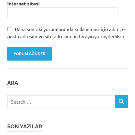
İnternet sitesi
Daha sonraki yorumlarımda kullanılması için adım, e-
posta adresim ve site adresim bu tarayıcıya kaydedilsin.
ARA
Search
SEARCH
for:
SON YAZILAR