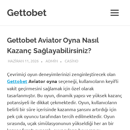
Skip
to
Gettobet
MENU
content
Gettobet Aviator Oyna Nasıl
Kazanç Sağlayabilirsiniz?
HAZIRAN 11, 2026
ADMIN
CASINO
Çevrimiçi oyun deneyimlerinizi zenginleştirecek olan
Gettobet
Aviator oyna
seçeneği, kullanıcıların keyifli
vakit geçirmesini sağlamak için özel olarak
tasarlanmıştır. Bu oyun, dinamik yapısı ve yüksek kazanç
potansiyeli ile dikkat çekmektedir. Oyun, kullanıcıların
belirli bir süre içerisinde kazanma şansını artırdığı için
pek çok oyuncu tarafından tercih edilmektedir. Oyun
sırasında, uçak simülasyonunun yükseldiği her an bir
kazanç fırsatı sunarak, oyuncuların heyecanını