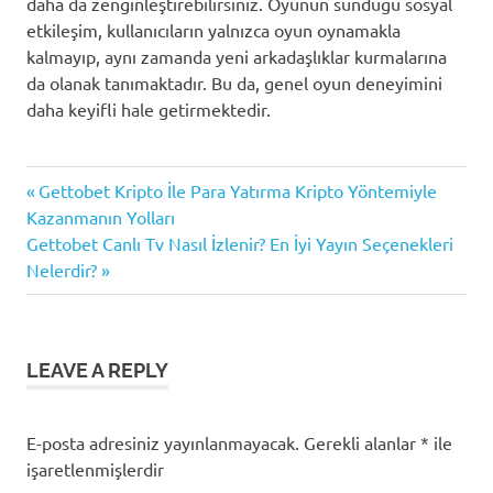
daha da zenginleştirebilirsiniz. Oyunun sunduğu sosyal
etkileşim, kullanıcıların yalnızca oyun oynamakla
kalmayıp, aynı zamanda yeni arkadaşlıklar kurmalarına
da olanak tanımaktadır. Bu da, genel oyun deneyimini
daha keyifli hale getirmektedir.
Aviator
Previous
Yazı
Gettobet Kripto İle Para Yatırma Kripto Yöntemiyle
Stratejileri
Post:
Kazanmanın Yolları
gezinmesi
Çevrimiçi
Next
Gettobet Canlı Tv Nasıl İzlenir? En İyi Yayın Seçenekleri
Oyun
Post:
Nelerdir?
Kazanç
Fırsatları
LEAVE A REPLY
E-posta adresiniz yayınlanmayacak.
Gerekli alanlar
*
ile
işaretlenmişlerdir