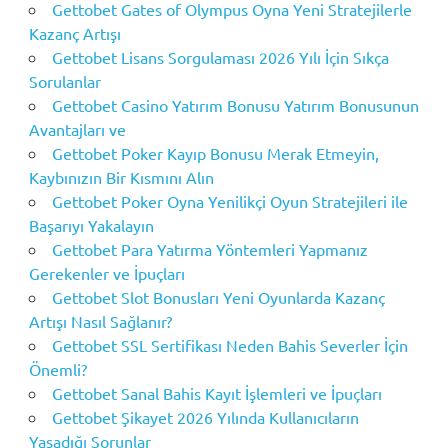
Gettobet Gates of Olympus Oyna Yeni Stratejilerle
Kazanç Artışı
Gettobet Lisans Sorgulaması 2026 Yılı İçin Sıkça
Sorulanlar
Gettobet Casino Yatırım Bonusu Yatırım Bonusunun
Avantajları ve
Gettobet Poker Kayıp Bonusu Merak Etmeyin,
Kaybınızın Bir Kısmını Alın
Gettobet Poker Oyna Yenilikçi Oyun Stratejileri ile
Başarıyı Yakalayın
Gettobet Para Yatırma Yöntemleri Yapmanız
Gerekenler ve İpuçları
Gettobet Slot Bonusları Yeni Oyunlarda Kazanç
Artışı Nasıl Sağlanır?
Gettobet SSL Sertifikası Neden Bahis Severler İçin
Önemli?
Gettobet Sanal Bahis Kayıt İşlemleri ve İpuçları
Gettobet Şikayet 2026 Yılında Kullanıcıların
Yaşadığı Sorunlar