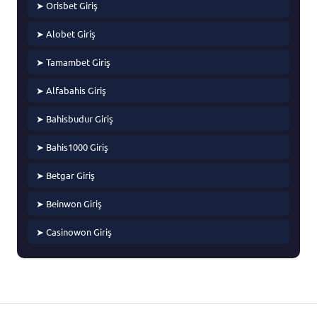
➤ Orisbet Giriş
➤ Alobet Giriş
➤ Tamambet Giriş
➤ Alfabahis Giriş
➤ Bahisbudur Giriş
➤ Bahis1000 Giriş
➤ Betgar Giriş
➤ Beinwon Giriş
➤ Casinowon Giriş