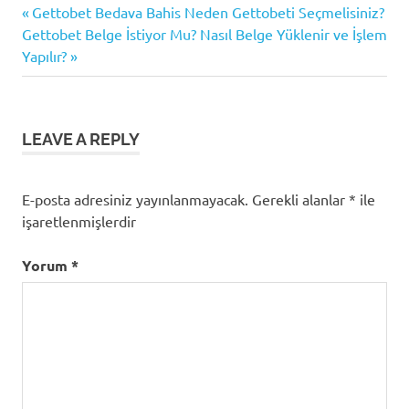
Bahis
Previous
Yazı
Gettobet Bedava Bahis Neden Gettobeti Seçmelisiniz?
Kuralları
Next
Post:
Gettobet Belge İstiyor Mu? Nasıl Belge Yüklenir ve İşlem
gezinmesi
Blackjack
Post:
Yapılır?
Stratejileri
Çevrimiçi
Oyun
LEAVE A REPLY
E-posta adresiniz yayınlanmayacak.
Gerekli alanlar
*
ile
işaretlenmişlerdir
Yorum
*