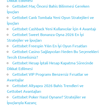
Dikkat Edilmesi
Gettobet Maç Öncesi Bahis Bilinmesi Gereken
İpuçları
Gettobet Canlı Tombala Yeni Oyun Stratejileri ve
İpuçları
Gettobet Cashback Yeni Kullanıcılar İçin 4 Avantajı
Gettobet Sweet Bonanza Oyna 2026 En İyi
Stratejiler ve İpuçları
Gettobet Freespin Yılın En İyi Oyun Fırsatları
Gettobet Casino Sağlayıcıları Neden Bu Seçenekleri
Tercih Etmelisiniz?
Gettobet Hesap İptali Hesap Kapatma Sürecinde
Dikkat Edilmesi
Gettobet VIP Programı Benzersiz Fırsatlar ve
Avantajlar
Gettobet Altyapısı 2026 Bahis Trendleri ve
Gettobet Avantajları
Gettobet Poker Nasıl Oynanır? Stratejiler ve
İpuçlarıyla Kazanç