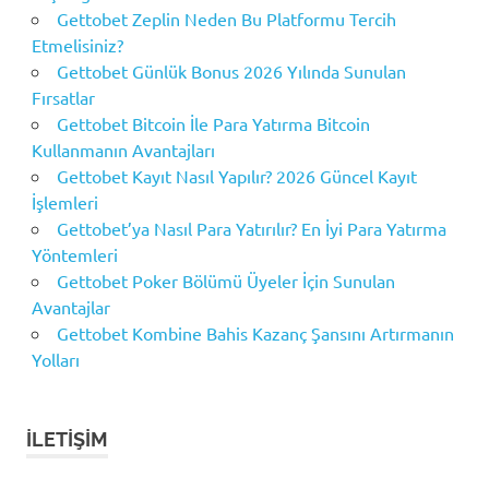
Gettobet Zeplin Neden Bu Platformu Tercih
Etmelisiniz?
Gettobet Günlük Bonus 2026 Yılında Sunulan
Fırsatlar
Gettobet Bitcoin İle Para Yatırma Bitcoin
Kullanmanın Avantajları
Gettobet Kayıt Nasıl Yapılır? 2026 Güncel Kayıt
İşlemleri
Gettobet’ya Nasıl Para Yatırılır? En İyi Para Yatırma
Yöntemleri
Gettobet Poker Bölümü Üyeler İçin Sunulan
Avantajlar
Gettobet Kombine Bahis Kazanç Şansını Artırmanın
Yolları
İLETIŞIM