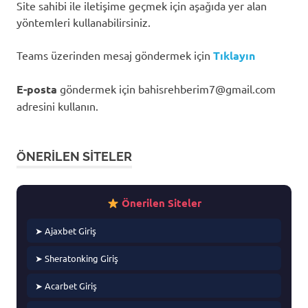
Site sahibi ile iletişime geçmek için aşağıda yer alan
yöntemleri kullanabilirsiniz.
Teams üzerinden mesaj göndermek için
Tıklayın
E-posta
göndermek için
bahisrehberim7@gmail.com
adresini kullanın.
ÖNERILEN SITELER
Önerilen Siteler
➤ Ajaxbet Giriş
➤ Sheratonking Giriş
➤ Acarbet Giriş