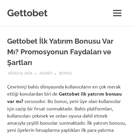
Skip
to
Gettobet
MENU
content
Gettobet İlk Yatırım Bonusu Var
Mı? Promosyonun Faydaları ve
Şartları
NISAN 8, 2026
ADMIN
BONUS
Çevrimiçi bahis dünyasında kullanıcıların en çok merak
ettiği konulardan biri de
Gettobet ilk yatırım bonusu
var mı?
sorusudur. Bu bonus, yeni üye olan kullanıcılar
için cazip bir fırsat sunmaktadır. Bahis platformları,
kullanıcıları çekmek ve onları oyuna dahil etmek
amacıyla çeşitli bonuslar sunmaktadır. İlk yatırım bonusu,
yeni üyelerin hesaplarına yaptıkları ilk para yatırma