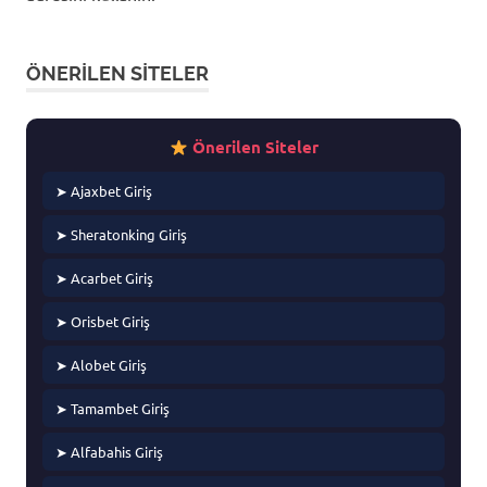
ÖNERILEN SITELER
Önerilen Siteler
➤ Ajaxbet Giriş
➤ Sheratonking Giriş
➤ Acarbet Giriş
➤ Orisbet Giriş
➤ Alobet Giriş
➤ Tamambet Giriş
➤ Alfabahis Giriş