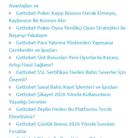
Avantajları ve
Gettobet Poker Kayıp Bonusu Merak Etmeyin,
Kaybınızın Bir Kısmını Alın
Gettobet Poker Oyna Yenilikçi Oyun Stratejileri ile
Başarıyı Yakalayın
Gettobet Para Yatırma Yöntemleri Yapmanız
Gerekenler ve İpuçları
Gettobet Slot Bonusları Yeni Oyunlarda Kazanç
Artışı Nasıl Sağlanır?
Gettobet SSL Sertifikası Neden Bahis Severler İçin
Önemli?
Gettobet Sanal Bahis Kayıt İşlemleri ve İpuçları
Gettobet Şikayet 2026 Yılında Kullanıcıların
Yaşadığı Sorunlar
Gettobet Zeplin Neden Bu Platformu Tercih
Etmelisiniz?
Gettobet Günlük Bonus 2026 Yılında Sunulan
Fırsatlar