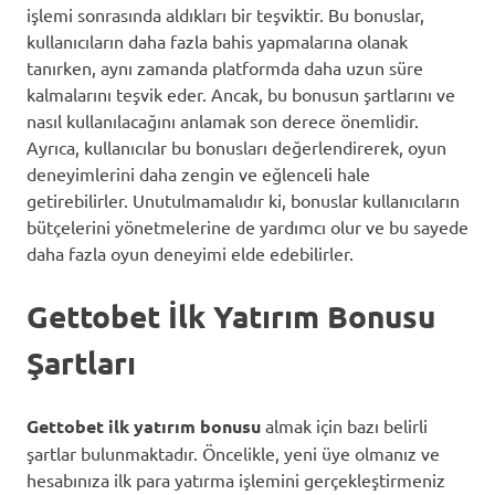
işlemi sonrasında aldıkları bir teşviktir. Bu bonuslar,
kullanıcıların daha fazla bahis yapmalarına olanak
tanırken, aynı zamanda platformda daha uzun süre
kalmalarını teşvik eder. Ancak, bu bonusun şartlarını ve
nasıl kullanılacağını anlamak son derece önemlidir.
Ayrıca, kullanıcılar bu bonusları değerlendirerek, oyun
deneyimlerini daha zengin ve eğlenceli hale
getirebilirler. Unutulmamalıdır ki, bonuslar kullanıcıların
bütçelerini yönetmelerine de yardımcı olur ve bu sayede
daha fazla oyun deneyimi elde edebilirler.
Gettobet İlk Yatırım Bonusu
Şartları
Gettobet ilk yatırım bonusu
almak için bazı belirli
şartlar bulunmaktadır. Öncelikle, yeni üye olmanız ve
hesabınıza ilk para yatırma işlemini gerçekleştirmeniz