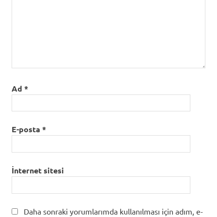
Ad
*
E-posta
*
İnternet sitesi
Daha sonraki yorumlarımda kullanılması için adım, e-