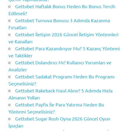
Gettobet Haftalık Bonus Neden Bu Bonus Tercih
Edilmeli?
Gettobet Turnuva Bonusu 3 Adımda Kazanma
Fırsatları
Gettobet İletişim 2026 Güncel İletişim Yöntemleri
ve Kanalları
Gettobet Para Kazandırıyor Mu? 5 Kazanç Yöntemi
ve Taktikler
Gettobet Dolandırıcı Mı? Kullanıcı Yorumları ve
Analizler
Gettobet Sadakat Programı Neden Bu Programı
Seçmelisiniz?
Gettobet Rakeback Nasıl Alınır? 5 Adımda Hızla
Almanın Yolları
Gettobet Payfix İle Para Yatırma Neden Bu
Yöntemi Seçmelisiniz?
Gettobet Sugar Rush Oyna 2026 Güncel Oyun
İpuçları