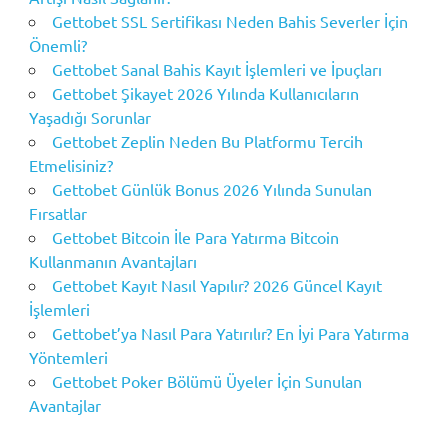
Gettobet SSL Sertifikası Neden Bahis Severler İçin
Önemli?
Gettobet Sanal Bahis Kayıt İşlemleri ve İpuçları
Gettobet Şikayet 2026 Yılında Kullanıcıların
Yaşadığı Sorunlar
Gettobet Zeplin Neden Bu Platformu Tercih
Etmelisiniz?
Gettobet Günlük Bonus 2026 Yılında Sunulan
Fırsatlar
Gettobet Bitcoin İle Para Yatırma Bitcoin
Kullanmanın Avantajları
Gettobet Kayıt Nasıl Yapılır? 2026 Güncel Kayıt
İşlemleri
Gettobet’ya Nasıl Para Yatırılır? En İyi Para Yatırma
Yöntemleri
Gettobet Poker Bölümü Üyeler İçin Sunulan
Avantajlar