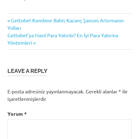
Çevrimiçi
Previous
Yazı
Gettobet Kombine Bahis Kazanç Şansını Artırmanın
bahis
Post:
Yolları
gezinmesi
oyuncu
Next
Gettobet’ya Nasıl Para Yatırılır? En İyi Para Yatırma
bonusları
Post:
Yöntemleri
poker
oyunları
LEAVE A REPLY
E-posta adresiniz yayınlanmayacak.
Gerekli alanlar
*
ile
işaretlenmişlerdir
Yorum
*